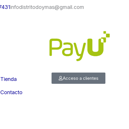
7431
infodistritodoymas@gmail.com
Acceso a clientes
Tienda
Contacto