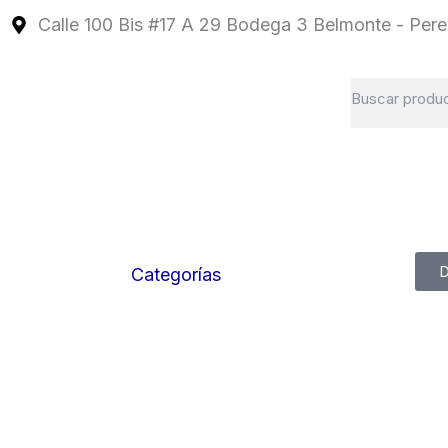
Ir
Calle 100 Bis #17 A 29 Bodega 3 Belmonte - Perei
al
contenido
Search
D
Categorías