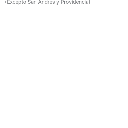
(Excepto San Andrés y Providencia)
k
a
-
m
f