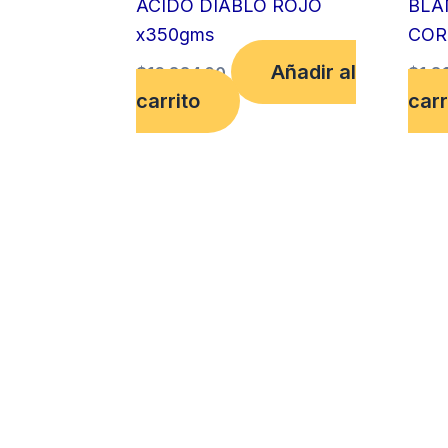
ACIDO DIABLO ROJO
BLA
x350gms
COR
Añadir al
$
16,884.00
$
1,8
carrito
carr