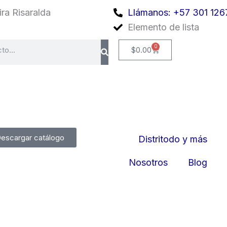
ra Risaralda
Llámanos: +57 301 126
Elemento de lista
0
Cart
$
0.00
escargar catálogo
Distritodo y más
Nosotros
Blog