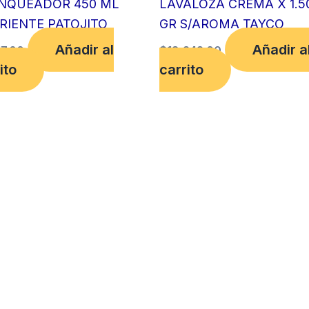
NQUEADOR 450 ML
LAVALOZA CREMA X 1.5
RIENTE PATOJITO
GR S/AROMA TAYCO
Añadir al
Añadir a
17.00
$
18,242.00
ito
carrito