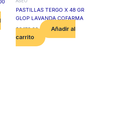
ASEO
00
PASTILLAS TERGO X 48 GR
GLOP LAVANDA COFARMA
l
Añadir al
$
6,178.00
carrito