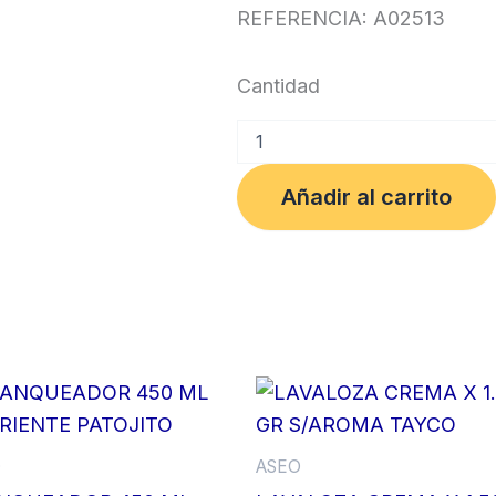
REFERENCIA: A02513
Cantidad
BACTERICIDA
TAYCO
X
Añadir al carrito
1000
ml
S/AROMA
C/VALVULA
cantidad
O
ASEO