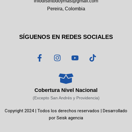
infodistritodoymas@gmail.com
Pereira, Colombia
SÍGUENOS EN REDES SOCIALES
F
I
Y
T
a
n
o
i
c
s
u
k
e
t
t
t
b
a
u
o
o
g
b
k
Cobertura Nivel Nacional
o
r
e
(Excepto San Andrés y Providencia)
k
a
Copyright 2024 | Todos los derechos reservados | Desarrollado
-
m
por
Seisk agencia
f