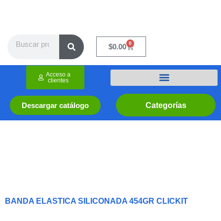
Ir
al
contenido
Search
0
Cart
$
0.00
Acceso a
clientes
Categorías
Descargar catálogo
BANDA ELASTICA SILICONADA 454GR CLICKIT