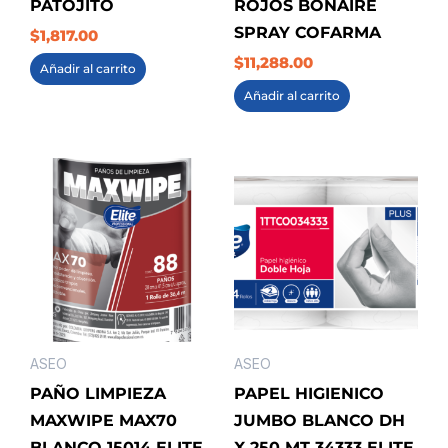
PATOJITO
ROJOS BONAIRE
SPRAY COFARMA
$
1,817.00
$
11,288.00
Añadir al carrito
Añadir al carrito
ASEO
ASEO
PAÑO LIMPIEZA
PAPEL HIGIENICO
MAXWIPE MAX70
JUMBO BLANCO DH
BLANCO 15014 ELITE
X 250 MT 34333 ELITE