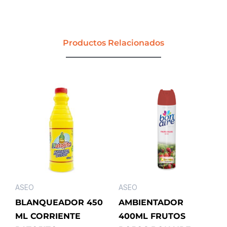
20.000
ML
PROFESIONAL
PQP
Productos Relacionados
BLANQ00033
cantidad
ASEO
ASEO
BLANQUEADOR 450
AMBIENTADOR
ML CORRIENTE
400ML FRUTOS