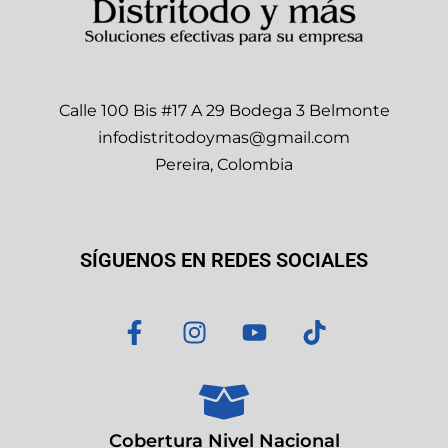
Calle 100 Bis #17 A 29 Bodega 3 Belmonte
infodistritodoymas@gmail.com
Pereira, Colombia
SÍGUENOS EN REDES SOCIALES
F
I
Y
T
a
n
o
i
c
s
u
k
e
t
t
t
b
a
u
o
o
g
b
k
Cobertura Nivel Nacional