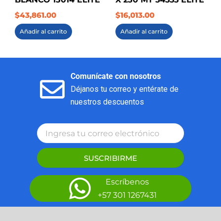
$
43,861.00
$
16,013.00
Añadir al carrito
Añadir al carrito
Comunícate con nosotros
Déjanos tu correo y entérate de
nuestros descuentos
SUSCRIBIRME
Escríbenos
+57 301 1267431