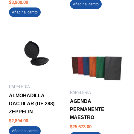
$
3,900.00
Añadir al carrito
Añadir al carrito
PAPELERIA
PAPELERIA
ALMOHADILLA
AGENDA
DACTILAR (UE 288)
PERMANENTE
ZEPPELIN
MAESTRO
$
2,894.00
$
25,673.00
Añadir al carrito