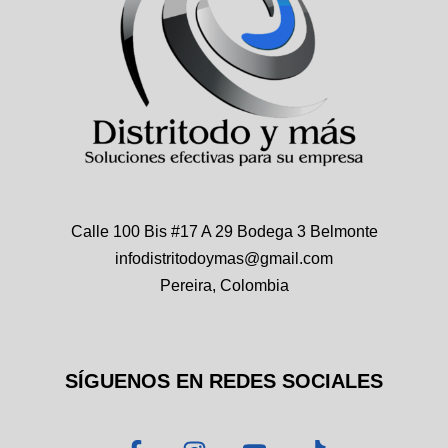
Calle 100 Bis #17 A 29 Bodega 3 Belmonte
infodistritodoymas@gmail.com
Pereira, Colombia
SÍGUENOS EN REDES SOCIALES
F
I
Y
T