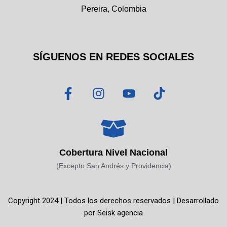
Pereira, Colombia
SÍGUENOS EN REDES SOCIALES
F
I
Y
T
a
n
o
i
c
s
u
k
e
t
t
t
b
a
u
o
o
g
b
k
Cobertura Nivel Nacional
o
r
e
(Excepto San Andrés y Providencia)
k
a
-
m
f
Copyright 2024 | Todos los derechos reservados | Desarrollado
por
Seisk agencia