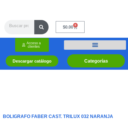
Ir
al
contenido
Search
0
Cart
$
0.00
Acceso a
clientes
Categorías
Descargar catálogo
BOLIGRAFO FABER CAST. TRILUX 032 NARANJA