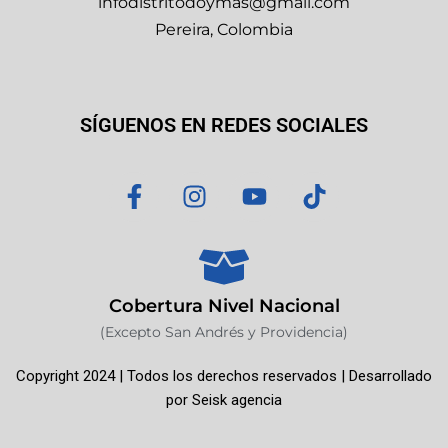
infodistritodoymas@gmail.com
Pereira, Colombia
SÍGUENOS EN REDES SOCIALES
F
I
Y
T
a
n
o
i
c
s
u
k
e
t
t
t
b
a
u
o
o
g
b
k
Cobertura Nivel Nacional
o
r
e
(Excepto San Andrés y Providencia)
k
a
Copyright 2024 | Todos los derechos reservados | Desarrollado
-
m
por
Seisk agencia
f