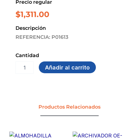
Precio regular
$
1,311.00
Descripción
REFERENCIA: P01613
Cantidad
BOLIGRAFO
Añadir al carrito
GEL
CAJA*12
GP-
1075
cantidad
Productos Relacionados