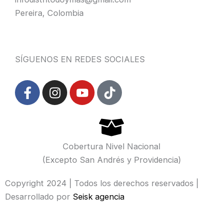
Pereira, Colombia
SÍGUENOS EN REDES SOCIALES
F
I
Y
T
a
n
o
i
c
s
u
k
e
t
t
t
b
a
u
o
o
g
b
k
Cobertura Nivel Nacional
o
r
e
(Excepto San Andrés y Providencia)
k
a
-
m
Copyright 2024 | Todos los derechos reservados |
f
Desarrollado por
Seisk agencia