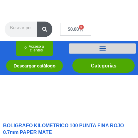
Ir
al
contenido
Search
0
Cart
$
0.00
Acceso a
clientes
Categorías
Descargar catálogo
BOLIGRAFO KILOMETRICO 100 PUNTA FINA ROJO
0.7mm PAPER MATE