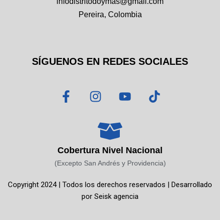
infodistritodoymas@gmail.com
Pereira, Colombia
SÍGUENOS EN REDES SOCIALES
F
I
Y
T
a
n
o
i
c
s
u
k
e
t
t
t
b
a
u
o
o
g
b
k
Cobertura Nivel Nacional
o
r
e
(Excepto San Andrés y Providencia)
k
a
Copyright 2024 | Todos los derechos reservados | Desarrollado
-
m
por
Seisk agencia
f