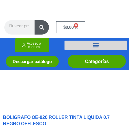
Ir
al
contenido
Search
0
Cart
$
0.00
Acceso a
clientes
Categorías
Descargar catálogo
BOLIGRAFO OE-020 ROLLER TINTA LIQUIDA 0.7
NEGRO OFFI-ESCO