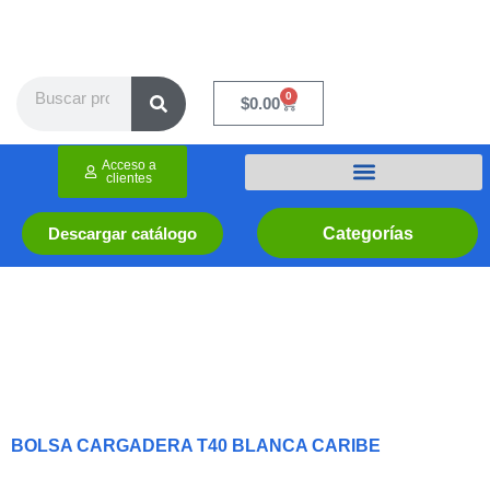
Ir
al
contenido
Search
0
Cart
$
0.00
Acceso a
clientes
Categorías
Descargar catálogo
BOLSA CARGADERA T40 BLANCA CARIBE