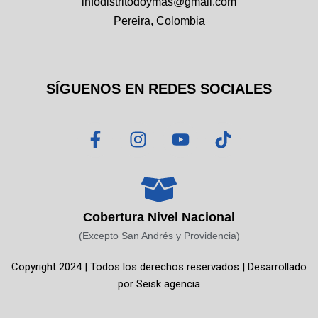
infodistritodoymas@gmail.com
Pereira, Colombia
SÍGUENOS EN REDES SOCIALES
F
I
Y
T
a
n
o
i
c
s
u
k
e
t
t
t
b
a
u
o
o
g
b
k
Cobertura Nivel Nacional
o
r
e
(Excepto San Andrés y Providencia)
k
a
Copyright 2024 | Todos los derechos reservados | Desarrollado
-
m
por
Seisk agencia
f