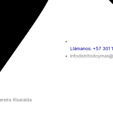
Llámanos: +57 301 
infodistritodoymas
reira Risaralda