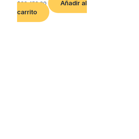
Añadir al
$
60,450.00
carrito