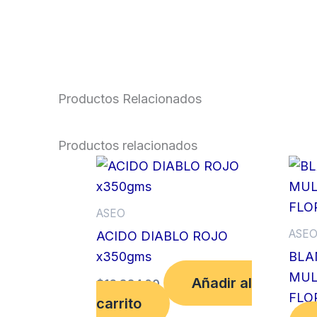
Productos Relacionados
Productos relacionados
ASEO
ASE
ACIDO DIABLO ROJO
x350gms
BLA
MUL
Añadir al
$
16,884.00
FLO
carrito