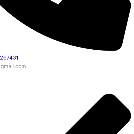
1267431
@gmail.com