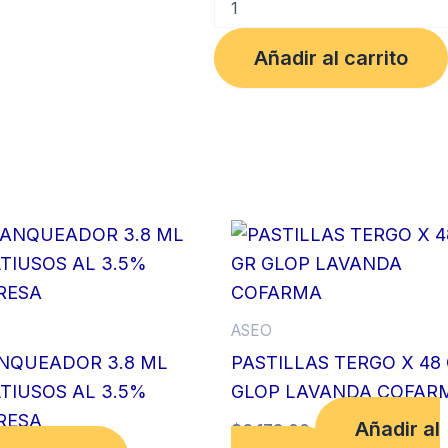
TRANSPARENTE
12X16
Añadir al carrito
OPACA
X
100
UDS
cantidad
O
ASEO
NQUEADOR 3.8 ML
PASTILLAS TERGO X 48
TIUSOS AL 3.5%
GLOP LAVANDA COFAR
RESA
Añadir al
$
6,178.00