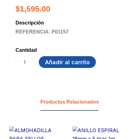
$
1,595.00
Descripción
REFERENCIA: P01157
Cantidad
BORRADOR
Añadir al carrito
TABLERO
EN
FOMY
YDT-
29
cantidad
Productos Relacionados