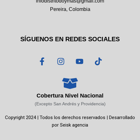
infodistritodoymas@gmail.com
Pereira, Colombia
SÍGUENOS EN REDES SOCIALES
F
I
Y
T
a
n
o
i
c
s
u
k
e
t
t
t
b
a
u
o
o
g
b
k
Cobertura Nivel Nacional
o
r
e
(Excepto San Andrés y Providencia)
k
a
Copyright 2024 | Todos los derechos reservados | Desarrollado
-
m
por
Seisk agencia
f