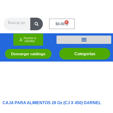
Ir
al
contenido
Search
0
Cart
$
0.00
Acceso a
clientes
Categorías
Descargar catálogo
CAJA PARA ALIMENTOS 26 Oz (CJ X 450) DARNEL