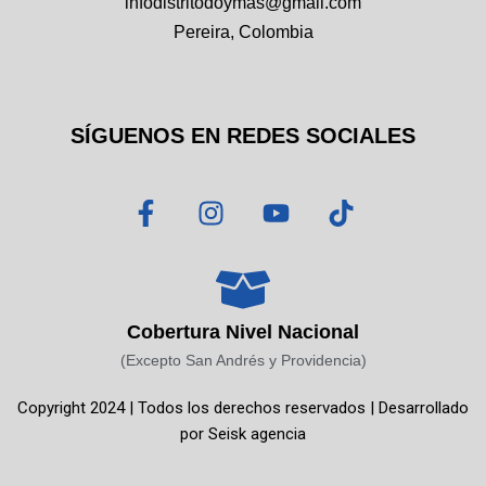
infodistritodoymas@gmail.com
Pereira, Colombia
SÍGUENOS EN REDES SOCIALES
F
I
Y
T
a
n
o
i
c
s
u
k
e
t
t
t
b
a
u
o
o
g
b
k
Cobertura Nivel Nacional
o
r
e
(Excepto San Andrés y Providencia)
k
a
Copyright 2024 | Todos los derechos reservados | Desarrollado
-
m
por
Seisk agencia
f