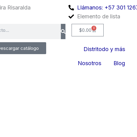
ra Risaralda
Llámanos: +57 301 126
Elemento de lista
0
Cart
$
0.00
escargar catálogo
Distritodo y más
Nosotros
Blog