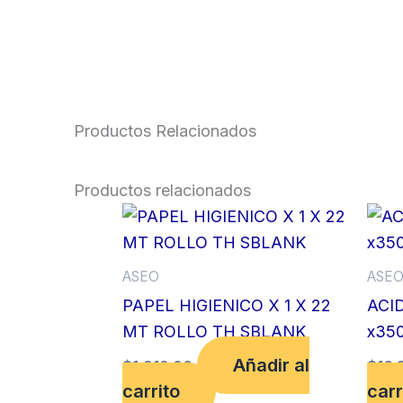
Productos Relacionados
Productos relacionados
ASEO
ASE
PAPEL HIGIENICO X 1 X 22
ACI
MT ROLLO TH SBLANK
x35
Añadir al
$
1,910.00
$
16,
carrito
carr