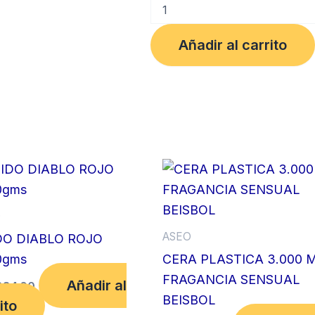
CEPILLO
REF
6
Añadir al carrito
PLASTICO
PARA
LUSTRAR
FULLER
cantidad
O
ASEO
DO DIABLO ROJO
0gms
CERA PLASTICA 3.000 
FRAGANCIA SENSUAL
Añadir al
884.00
BEISBOL
ito