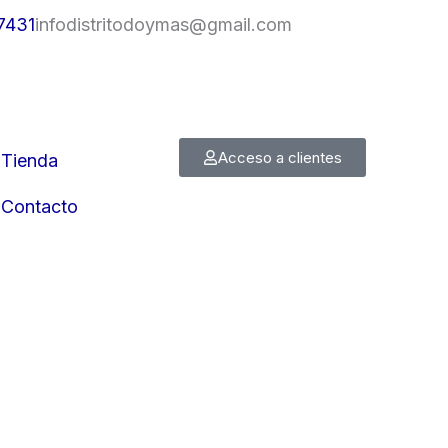
7431
infodistritodoymas@gmail.com
Acceso a clientes
Tienda
Contacto