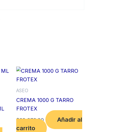
ASEO
CREMA 1000 G TARRO
ML
FROTEX
Añadir al
$
28,973.00
carrito