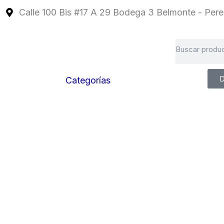
Ir
Calle 100 Bis #17 A 29 Bodega 3 Belmonte - Perei
al
contenido
Search
D
Categorías