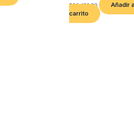
Añadir a
$
60,450.00
carrito