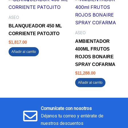
ASEO
BLANQUEADOR 450 ML
ASEO
CORRIENTE PATOJITO
AMBIENTADOR
$
1,817.00
400ML FRUTOS
Añadir al carrito
ROJOS BONAIRE
SPRAY COFARMA
$
11,288.00
Añadir al carrito
Comunícate con nosotros
Déjanos tu correo y entérate de
nuestros descuentos