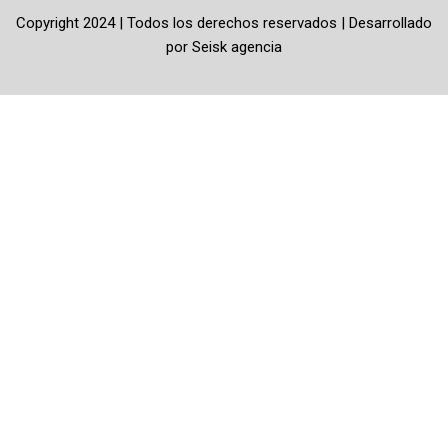
k
a
Copyright 2024 | Todos los derechos reservados | Desarrollado
-
m
por
Seisk agencia
f