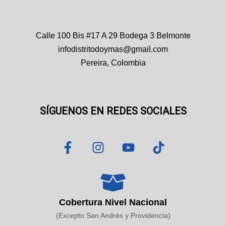
Calle 100 Bis #17 A 29 Bodega 3 Belmonte
infodistritodoymas@gmail.com
Pereira, Colombia
SÍGUENOS EN REDES SOCIALES
F
I
Y
T
a
n
o
i
c
s
u
k
e
t
t
t
b
a
u
o
o
g
b
k
Cobertura Nivel Nacional
o
r
e
(Excepto San Andrés y Providencia)