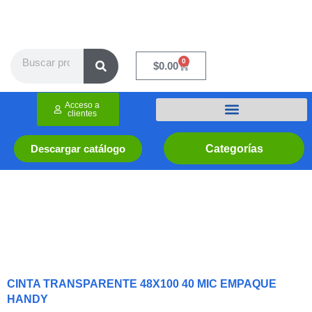
Ir
al
contenido
Search
0
Cart
$
0.00
Acceso a
clientes
Categorías
Descargar catálogo
CINTA TRANSPARENTE 48X100 40 MIC EMPAQUE
HANDY