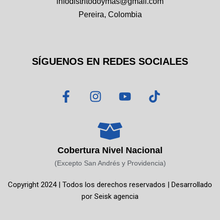
infodistritodoymas@gmail.com
Pereira, Colombia
SÍGUENOS EN REDES SOCIALES
F
I
Y
T
a
n
o
i
c
s
u
k
e
t
t
t
b
a
u
o
o
g
b
k
Cobertura Nivel Nacional
o
r
e
(Excepto San Andrés y Providencia)
k
a
Copyright 2024 | Todos los derechos reservados | Desarrollado
-
m
por
Seisk agencia
f