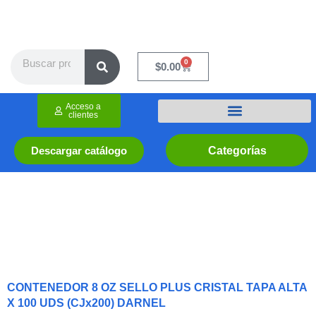
Ir
al
contenido
Search
0
Cart
$
0.00
Acceso a
clientes
Categorías
Descargar catálogo
CONTENEDOR 8 OZ SELLO PLUS CRISTAL TAPA ALTA
X 100 UDS (CJx200) DARNEL