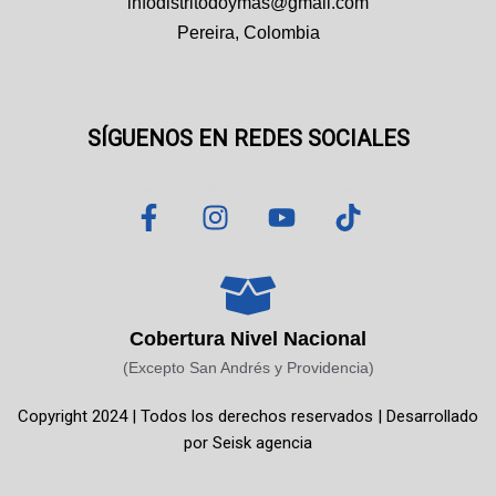
infodistritodoymas@gmail.com
Pereira, Colombia
SÍGUENOS EN REDES SOCIALES
F
I
Y
T
a
n
o
i
c
s
u
k
e
t
t
t
b
a
u
o
o
g
b
k
Cobertura Nivel Nacional
o
r
e
(Excepto San Andrés y Providencia)
k
a
Copyright 2024 | Todos los derechos reservados | Desarrollado
-
m
por
Seisk agencia
f