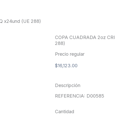
 (UE 288)
 x24und (UE 288)
COPA CUADRADA 2oz CRIS
288)
Precio regular
$
16,123.00
Descripción
REFERENCIA: D00585
Cantidad