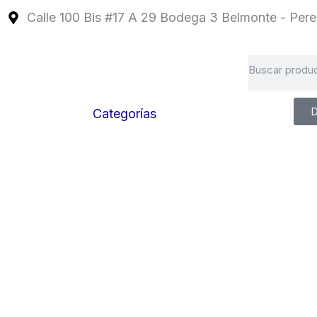
Ir
Calle 100 Bis #17 A 29 Bodega 3 Belmonte - Perei
al
contenido
Search
D
Categorías