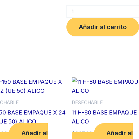
COPA
CUADRADA
2oz
Añadir al carrito
CRISTAL
PETITE
PQ
x24und
(UE
288)
cantidad
CHABLE
DESECHABLE
150 BASE EMPAQUE X 24
11 H-80 BASE EMPAQUE
UE 50) ALICO
ALICO
Añadir al
Añadir al
.00
$
967.00