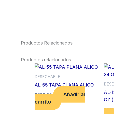
Productos Relacionados
Productos relacionados
DESECHABLE
DESE
AL-55 TAPA PLANA ALICO
AL-
Añadir al
$
539.00
OZ (
carrito
$
512