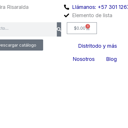
ra Risaralda
Llámanos: +57 301 126
Elemento de lista
0
Cart
$
0.00
escargar catálogo
Distritodo y más
Nosotros
Blog