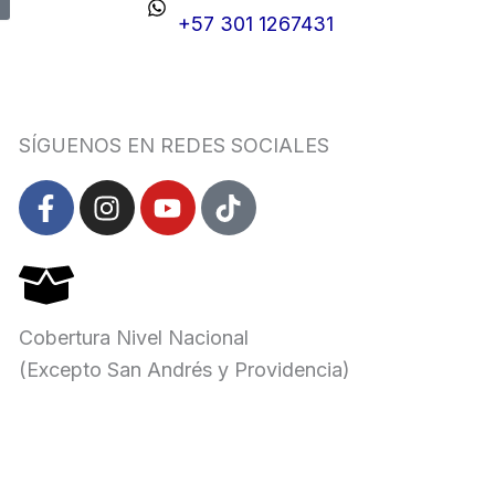
+57 301 1267431
SÍGUENOS EN REDES SOCIALES
F
I
Y
T
a
n
o
i
c
s
u
k
e
t
t
t
b
a
u
o
o
g
b
k
Cobertura Nivel Nacional
o
r
e
(Excepto San Andrés y Providencia)
k
a
-
m
f