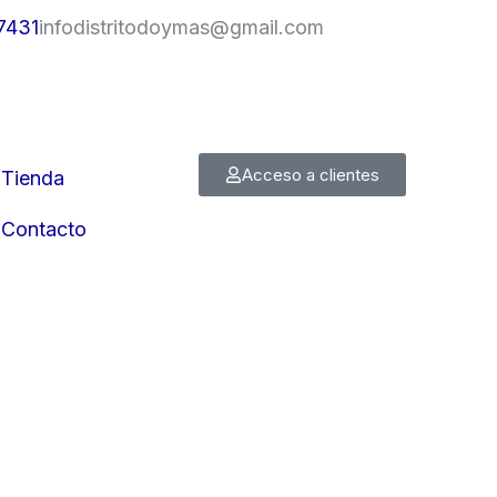
7431
infodistritodoymas@gmail.com
Acceso a clientes
Tienda
Contacto