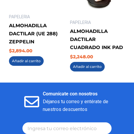
PAPELERIA
PAPELERIA
ALMOHADILLA
ALMOHADILLA
DACTILAR (UE 288)
DACTILAR
ZEPPELIN
CUADRADO INK PAD
$
2,894.00
$
2,248.00
Añadir al carrito
Añadir al carrito
Comunícate con nosotros
Déjanos tu correo y entérate de
nuestros descuentos