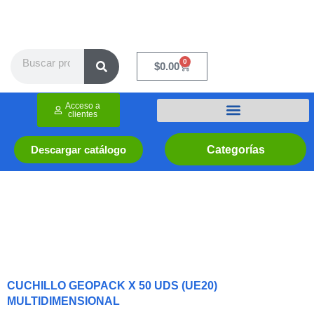
Ir
al
contenido
Search
0
Cart
$
0.00
Acceso a
clientes
Categorías
Descargar catálogo
CUCHILLO GEOPACK X 50 UDS (UE20)
MULTIDIMENSIONAL