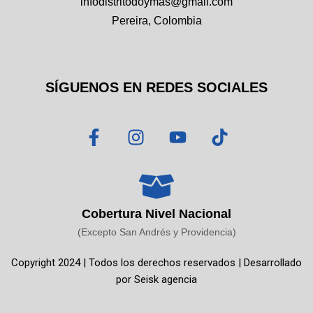
infodistritodoymas@gmail.com
Pereira, Colombia
SÍGUENOS EN REDES SOCIALES
F
I
Y
T
a
n
o
i
c
s
u
k
e
t
t
t
b
a
u
o
o
g
b
k
Cobertura Nivel Nacional
o
r
e
(Excepto San Andrés y Providencia)
k
a
Copyright 2024 | Todos los derechos reservados | Desarrollado
-
m
por
Seisk agencia
f