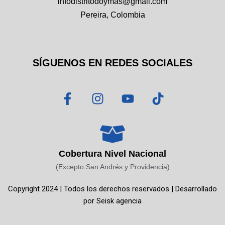
infodistritodoymas@gmail.com
Pereira, Colombia
SÍGUENOS EN REDES SOCIALES
F
I
Y
T
a
n
o
i
c
s
u
k
e
t
t
t
b
a
u
o
o
g
b
k
Cobertura Nivel Nacional
o
r
e
(Excepto San Andrés y Providencia)
k
a
Copyright 2024 | Todos los derechos reservados | Desarrollado
-
m
por
Seisk agencia
f