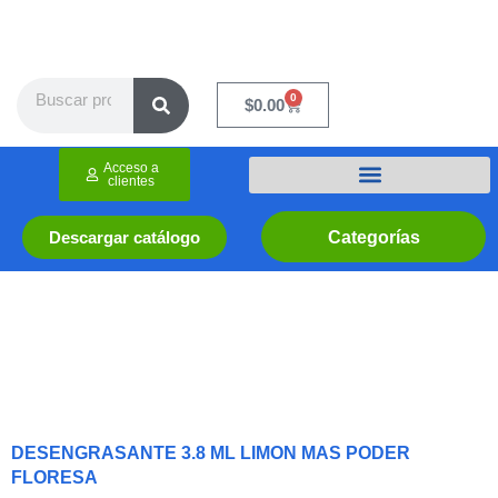
Ir
al
contenido
Search
0
Cart
$
0.00
Acceso a
clientes
Categorías
Descargar catálogo
DESENGRASANTE 3.8 ML LIMON MAS PODER
FLORESA