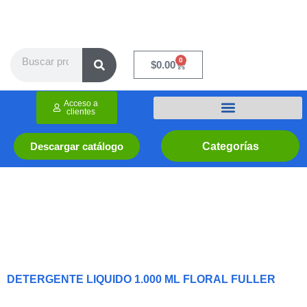
Ir
al
contenido
Search
0
Cart
$
0.00
Acceso a
clientes
Categorías
Descargar catálogo
DETERGENTE LIQUIDO 1.000 ML FLORAL FULLER