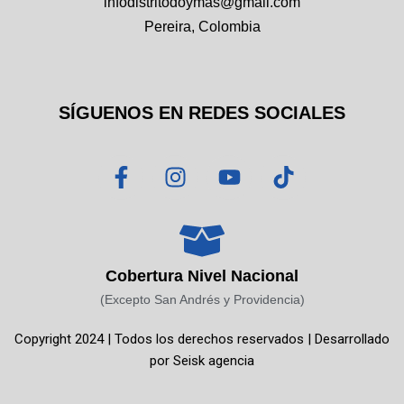
infodistritodoymas@gmail.com
Pereira, Colombia
SÍGUENOS EN REDES SOCIALES
F
I
Y
T
a
n
o
i
c
s
u
k
e
t
t
t
b
a
u
o
o
g
b
k
Cobertura Nivel Nacional
o
r
e
(Excepto San Andrés y Providencia)
k
a
Copyright 2024 | Todos los derechos reservados | Desarrollado
-
m
por
Seisk agencia
f