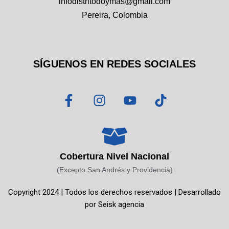
infodistritodoymas@gmail.com
Pereira, Colombia
SÍGUENOS EN REDES SOCIALES
F
I
Y
T
a
n
o
i
c
s
u
k
e
t
t
t
b
a
u
o
o
g
b
k
Cobertura Nivel Nacional
o
r
e
(Excepto San Andrés y Providencia)
k
a
Copyright 2024 | Todos los derechos reservados | Desarrollado
-
m
por
Seisk agencia
f