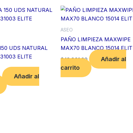
ASEO
PAÑO LIMPIEZA MAXWIPE
150 UDS NATURAL
MAX70 BLANCO 15014 ELIT
31003 ELITE
Añadir al
$
43,861.00
carrito
Añadir al
0