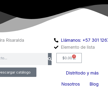
ra Risaralda
Llámanos: +57 301 126
Elemento de lista
0
Cart
$
0.00
escargar catálogo
Distritodo y más
Nosotros
Blog