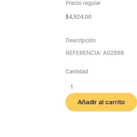
Precio regular
$
4,924.00
Descripción
REFERENCIA: A02898
Cantidad
ESCOBA
TASK
SUAVE
Añadir al carrito
SUPERIOR
REPUESTO
cantidad