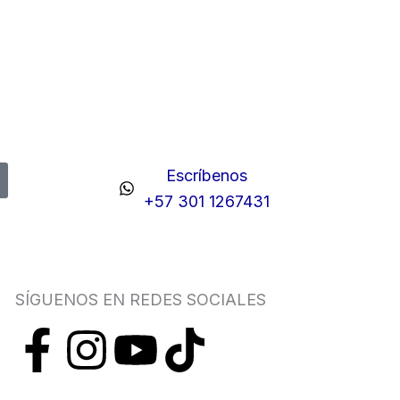
Escríbenos
+57 301 1267431
SÍGUENOS EN REDES SOCIALES
F
I
Y
T
a
n
o
i