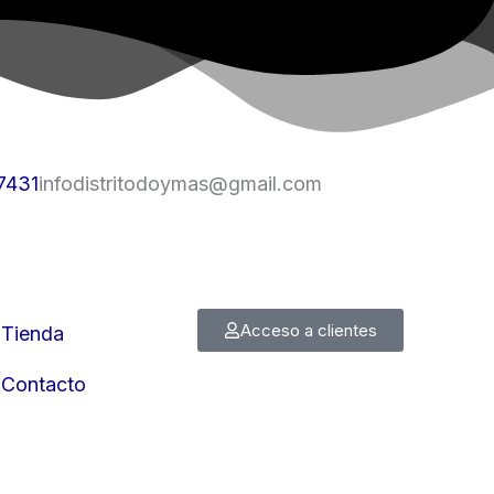
7431
infodistritodoymas@gmail.com
Acceso a clientes
Tienda
Contacto