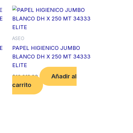
ASEO
E
PAPEL HIGIENICO JUMBO
BLANCO DH X 250 MT 34333
ELITE
Añadir al
$
16,013.00
carrito