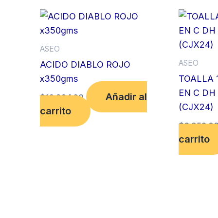
ASEO
ASEO
ACIDO DIABLO ROJO
x350gms
TOALLA 
EN C DH 
Añadir al
$
16,884.00
(CJX24)
carrito
$
6,952.0
carrito