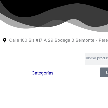
Ir
al
contenido
Calle 100 Bis #17 A 29 Bodega 3 Belmonte - Perei
Search
D
Categorías