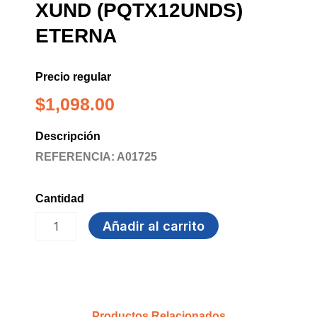
XUND (PQTX12UNDS)
ETERNA
Precio regular
$
1,098.00
Descripción
REFERENCIA: A01725
Cantidad
ESPONJA
Añadir al carrito
DOBLE
USO
Xund
(pqtx12unds)
ETERNA
cantidad
Productos Relacionados