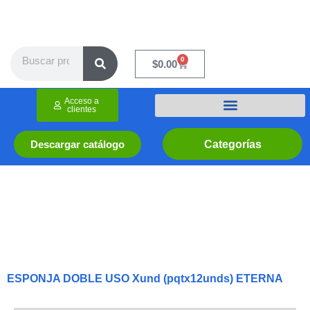
Ir
al
contenido
Search
0
Cart
$
0.00
Acceso a
clientes
Categorías
Descargar catálogo
ESPONJA DOBLE USO Xund (pqtx12unds) ETERNA