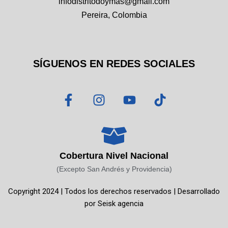
infodistritodoymas@gmail.com
Pereira, Colombia
SÍGUENOS EN REDES SOCIALES
F
I
Y
T
a
n
o
i
c
s
u
k
e
t
t
t
b
a
u
o
o
g
b
k
Cobertura Nivel Nacional
o
r
e
(Excepto San Andrés y Providencia)
k
a
Copyright 2024 | Todos los derechos reservados | Desarrollado
-
m
por
Seisk agencia
f