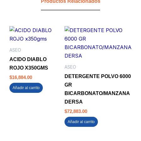
Productos Relacionados
ASEO
ACIDO DIABLO
ASEO
ROJO X350GMS
DETERGENTE POLVO 6000
$
16,884.00
GR
Añadir al carrito
BICARBONATO/MANZANA
DERSA
$
72,883.00
Añadir al carrito