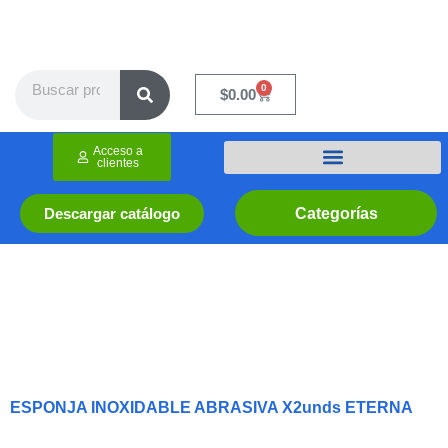
Ir
al
contenido
Search
0
Cart
$
0.00
Acceso a
clientes
Categorías
Descargar catálogo
ESPONJA INOXIDABLE ABRASIVA X2unds ETERNA