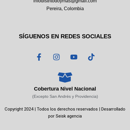
infodistritodoymas@gmail.com
Pereira, Colombia
SÍGUENOS EN REDES SOCIALES
F
I
Y
T
a
n
o
i
c
s
u
k
e
t
t
t
b
a
u
o
o
g
b
k
Cobertura Nivel Nacional
o
r
e
(Excepto San Andrés y Providencia)
k
a
Copyright 2024 | Todos los derechos reservados | Desarrollado
-
m
por
Seisk agencia
f