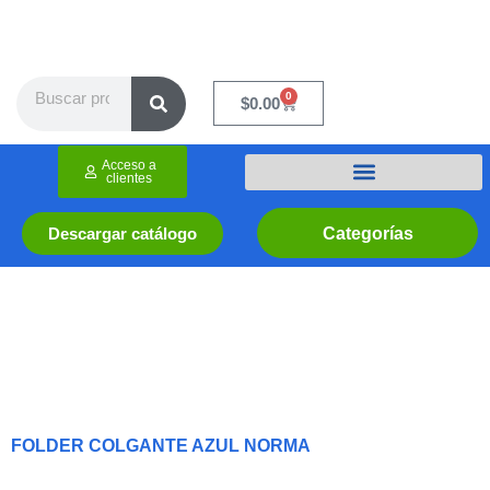
Ir
al
contenido
Search
0
Cart
$
0.00
Acceso a
clientes
Categorías
Descargar catálogo
FOLDER COLGANTE AZUL NORMA