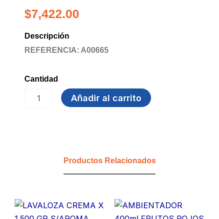
$
7,422.00
Descripción
REFERENCIA: A00665
Cantidad
GUANTE
Añadir al carrito
C25
NEGRO
TASK
PRO
TL
cantidad
Productos Relacionados