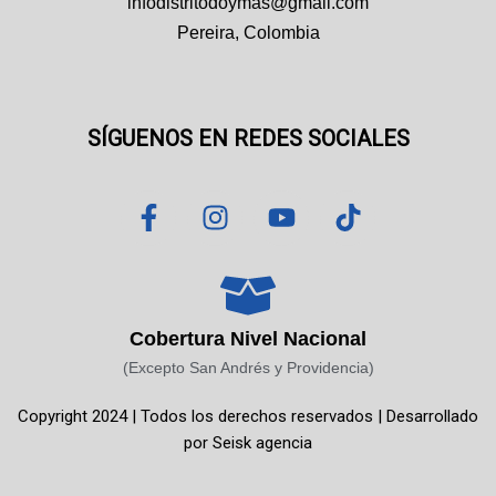
infodistritodoymas@gmail.com
Pereira, Colombia
SÍGUENOS EN REDES SOCIALES
F
I
Y
T
a
n
o
i
c
s
u
k
e
t
t
t
b
a
u
o
o
g
b
k
Cobertura Nivel Nacional
o
r
e
(Excepto San Andrés y Providencia)
k
a
Copyright 2024 | Todos los derechos reservados | Desarrollado
-
m
por
Seisk agencia
f