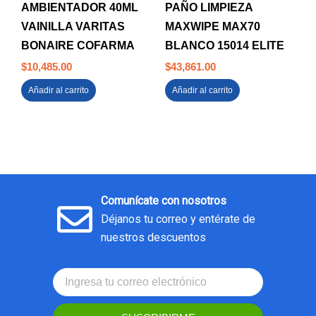
AMBIENTADOR 40ML
PAÑO LIMPIEZA
VAINILLA VARITAS
MAXWIPE MAX70
BONAIRE COFARMA
BLANCO 15014 ELITE
$
10,485.00
$
43,861.00
Añadir al carrito
Añadir al carrito
Comunícate con nosotros
Déjanos tu correo y entérate de
nuestros descuentos