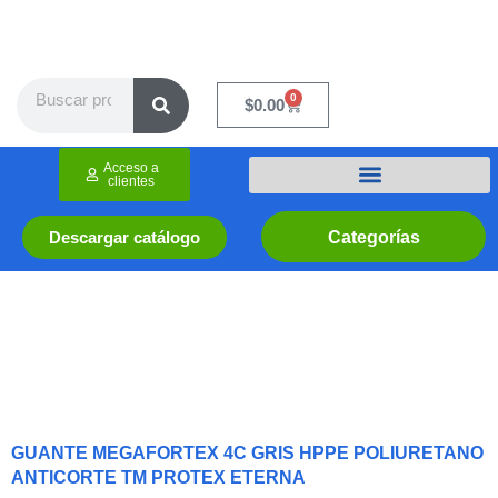
Ir
al
contenido
Search
0
Cart
$
0.00
Acceso a
clientes
Categorías
Descargar catálogo
GUANTE MEGAFORTEX 4C GRIS HPPE POLIURETANO
ANTICORTE TM PROTEX ETERNA