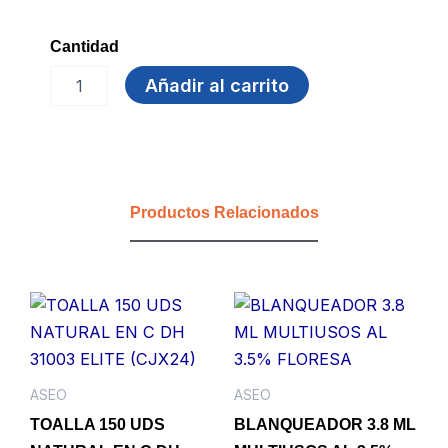
Cantidad
GUANTE
Añadir al carrito
MEGAFORTEX
4C
GRIS
HPPE
POLIURETANO
ANTICORTE
Productos Relacionados
TM
PROTEX
ETERNA
cantidad
ASEO
ASEO
TOALLA 150 UDS
BLANQUEADOR 3.8 ML