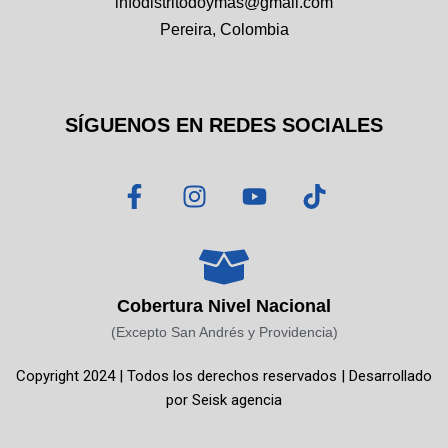
infodistritodoymas@gmail.com
Pereira, Colombia
SÍGUENOS EN REDES SOCIALES
F
I
Y
T
a
n
o
i
c
s
u
k
e
t
t
t
b
a
u
o
o
g
b
k
Cobertura Nivel Nacional
o
r
e
(Excepto San Andrés y Providencia)
k
a
Copyright 2024 | Todos los derechos reservados | Desarrollado
-
m
por
Seisk agencia
f