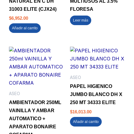
NATURAL EN C DH
MULTIUSOS AL 3.5%
31003 ELITE (CJX24)
FLORESA
$
6,952.00
Leer más
Añadir al carrito
ASEO
PAPEL HIGIENICO
ASEO
JUMBO BLANCO DH X
AMBIENTADOR 250ML
250 MT 34333 ELITE
VAINILLA Y AMBAR
$
16,013.00
AUTOMATICO +
Añadir al carrito
APARATO BONAIRE