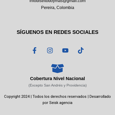
infodistritodoymas@gmail.com
Pereira, Colombia
SÍGUENOS EN REDES SOCIALES
F
I
Y
T
a
n
o
i
c
s
u
k
e
t
t
t
b
a
u
o
o
g
b
k
Cobertura Nivel Nacional
o
r
e
(Excepto San Andrés y Providencia)
k
a
Copyright 2024 | Todos los derechos reservados | Desarrollado
-
m
por
Seisk agencia
f