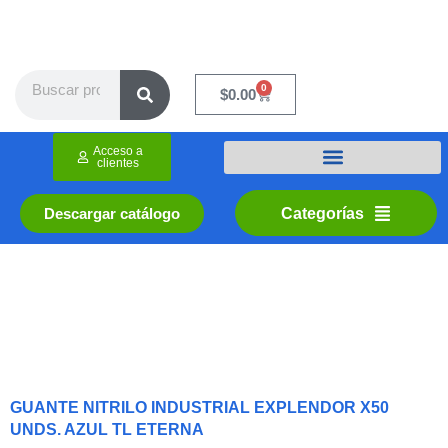
Ir
al
contenido
Search
0
Cart
$
0.00
Acceso a
clientes
Categorías
Descargar catálogo
GUANTE NITRILO INDUSTRIAL EXPLENDOR X50
UNDS. AZUL TL ETERNA