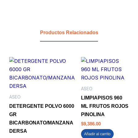
INDUSTRIAL
EXPLENDOR
X50
UNDS.
AZUL
Productos Relacionados
TL
ETERNA
cantidad
ASEO
ASEO
LIMPIAPISOS 960
DETERGENTE POLVO 6000
ML FRUTOS ROJOS
GR
PINOLINA
BICARBONATO/MANZANA
$
9,386.00
DERSA
Añadir al carrito