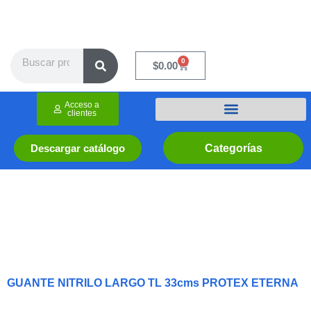
Ir
al
contenido
Search
0
Cart
$
0.00
Acceso a
clientes
Categorías
Descargar catálogo
GUANTE NITRILO LARGO TL 33cms PROTEX ETERNA