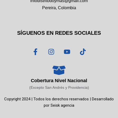
infodistritodoymas@gmail.com
Pereira, Colombia
SÍGUENOS EN REDES SOCIALES
F
I
Y
T
a
n
o
i
c
s
u
k
e
t
t
t
b
a
u
o
o
g
b
k
Cobertura Nivel Nacional
o
r
e
(Excepto San Andrés y Providencia)
k
a
Copyright 2024 | Todos los derechos reservados | Desarrollado
-
m
por
Seisk agencia
f