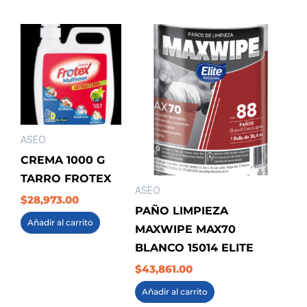
ASEO
CREMA 1000 G
TARRO FROTEX
ASEO
$
28,973.00
PAÑO LIMPIEZA
Añadir al carrito
MAXWIPE MAX70
BLANCO 15014 ELITE
$
43,861.00
Añadir al carrito