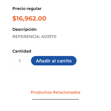
Precio regular
$
16,962.00
Descripción
REFERENCIA: A03370
Cantidad
INSECTICIDA
Añadir al carrito
400
ML
AEROSOL
RASTREROS
RAYOL
COFARMA
Productos Relacionados
cantidad