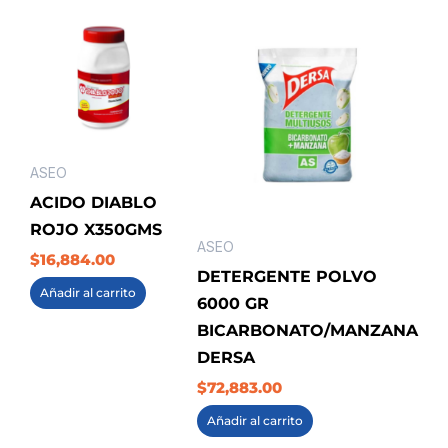
ASEO
ACIDO DIABLO
ROJO X350GMS
ASEO
$
16,884.00
DETERGENTE POLVO
Añadir al carrito
6000 GR
BICARBONATO/MANZANA
DERSA
$
72,883.00
Añadir al carrito