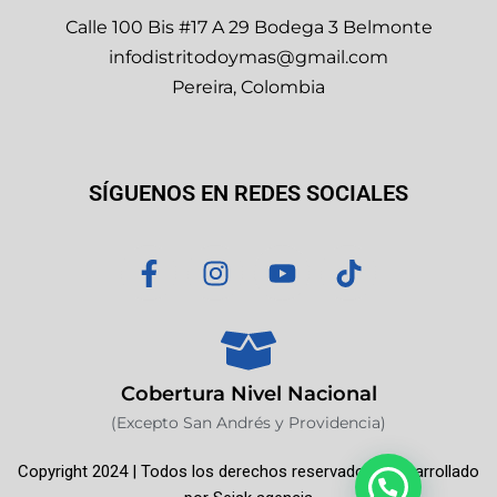
Calle 100 Bis #17 A 29 Bodega 3 Belmonte
infodistritodoymas@gmail.com
Pereira, Colombia
SÍGUENOS EN REDES SOCIALES
F
I
Y
T
a
n
o
i
c
s
u
k
e
t
t
t
b
a
u
o
o
g
b
k
Cobertura Nivel Nacional
o
r
e
(Excepto San Andrés y Providencia)
k
a
Copyright 2024 | Todos los derechos reservados | Desarrollado
-
m