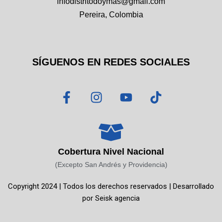
infodistritodoymas@gmail.com
Pereira, Colombia
SÍGUENOS EN REDES SOCIALES
F
I
Y
T
a
n
o
i
c
s
u
k
e
t
t
t
b
a
u
o
o
g
b
k
Cobertura Nivel Nacional
o
r
e
(Excepto San Andrés y Providencia)
k
a
Copyright 2024 | Todos los derechos reservados | Desarrollado
-
m
por
Seisk agencia
f