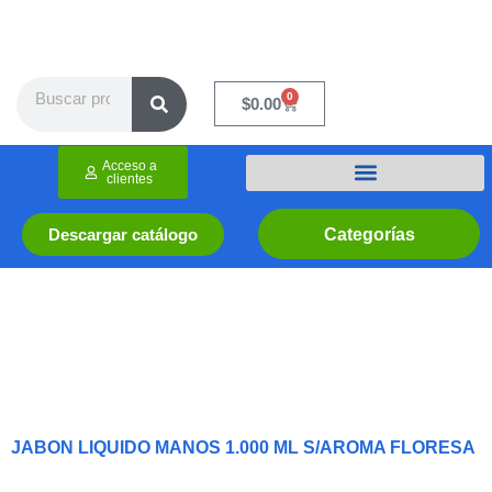
Ir
al
contenido
Search
0
Cart
$
0.00
Acceso a
clientes
Categorías
Descargar catálogo
JABON LIQUIDO MANOS 1.000 ML S/AROMA FLORESA