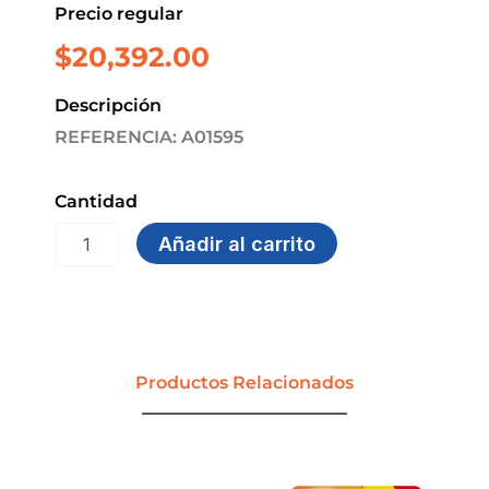
Precio regular
$
20,392.00
Descripción
REFERENCIA: A01595
Cantidad
JABON
Añadir al carrito
LIQUIDO
MANOS
3.8
ML
BRISA
DYILOP
Productos Relacionados
cantidad