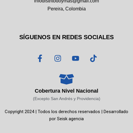
infodistritodoymas@gmail.com
Pereira, Colombia
SÍGUENOS EN REDES SOCIALES
F
I
Y
T
a
n
o
i
c
s
u
k
e
t
t
t
b
a
u
o
o
g
b
k
Cobertura Nivel Nacional
o
r
e
(Excepto San Andrés y Providencia)
k
a
Copyright 2024 | Todos los derechos reservados | Desarrollado
-
m
por
Seisk agencia
f