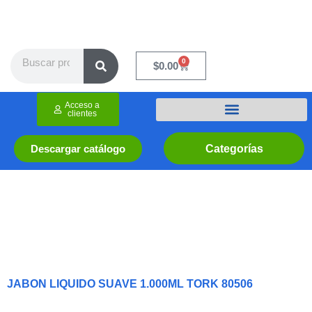
Ir
al
contenido
Search
0
Cart
$
0.00
Acceso a
clientes
Categorías
Descargar catálogo
JABON LIQUIDO SUAVE 1.000ML TORK 80506