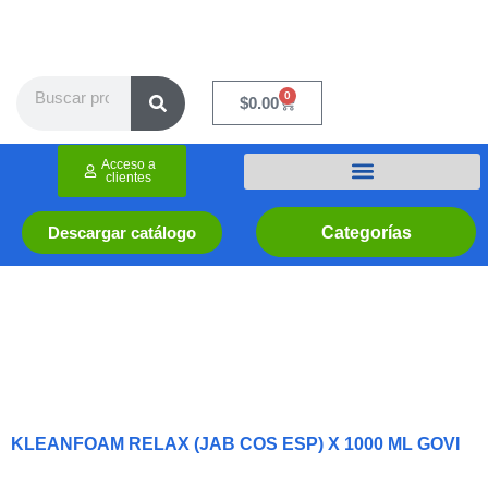
Ir
al
contenido
Search
0
Cart
$
0.00
Acceso a
clientes
Categorías
Descargar catálogo
KLEANFOAM RELAX (JAB COS ESP) X 1000 ML GOVI