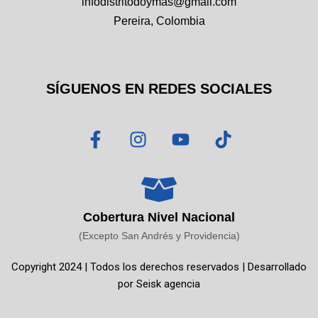
infodistritodoymas@gmail.com
Pereira, Colombia
SÍGUENOS EN REDES SOCIALES
F
I
Y
T
a
n
o
i
c
s
u
k
e
t
t
t
b
a
u
o
o
g
b
k
Cobertura Nivel Nacional
o
r
e
(Excepto San Andrés y Providencia)
k
a
Copyright 2024 | Todos los derechos reservados | Desarrollado
-
m
por
Seisk agencia
f