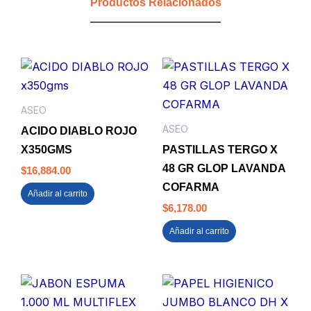
Productos Relacionados
ML
GOVI
cantidad
ASEO
ASEO
ACIDO DIABLO ROJO
X350GMS
PASTILLAS TERGO X
48 GR GLOP LAVANDA
$
16,884.00
COFARMA
Añadir al carrito
$
6,178.00
Añadir al carrito