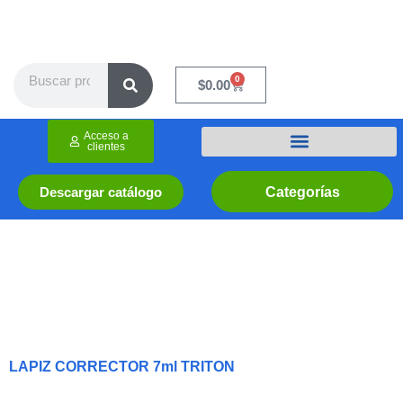
Ir
al
contenido
Search
0
Cart
$
0.00
Acceso a
clientes
Categorías
Descargar catálogo
LAPIZ CORRECTOR 7ml TRITON