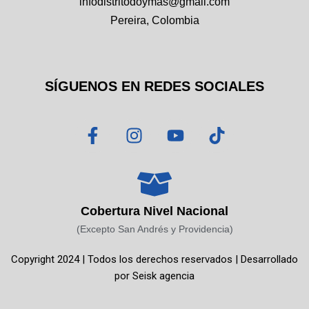
infodistritodoymas@gmail.com
Pereira, Colombia
SÍGUENOS EN REDES SOCIALES
F
I
Y
T
a
n
o
i
c
s
u
k
e
t
t
t
b
a
u
o
o
g
b
k
Cobertura Nivel Nacional
o
r
e
(Excepto San Andrés y Providencia)
k
a
Copyright 2024 | Todos los derechos reservados | Desarrollado
-
m
por
Seisk agencia
f