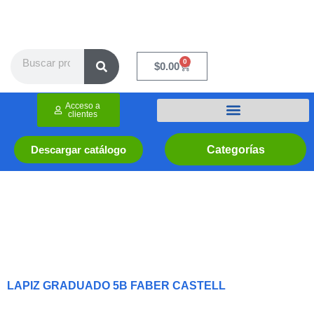
Ir
al
contenido
Search
0
Cart
$
0.00
Acceso a
clientes
Categorías
Descargar catálogo
LAPIZ GRADUADO 5B FABER CASTELL