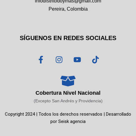
infodistritodoymas@gmail.com
Pereira, Colombia
SÍGUENOS EN REDES SOCIALES
F
I
Y
T
a
n
o
i
c
s
u
k
e
t
t
t
b
a
u
o
o
g
b
k
Cobertura Nivel Nacional
o
r
e
(Excepto San Andrés y Providencia)
k
a
Copyright 2024 | Todos los derechos reservados | Desarrollado
-
m
por
Seisk agencia
f