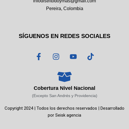
infodistritodoymas@gmail.com
Pereira, Colombia
SÍGUENOS EN REDES SOCIALES
F
I
Y
T
a
n
o
i
c
s
u
k
e
t
t
t
b
a
u
o
o
g
b
k
Cobertura Nivel Nacional
o
r
e
(Excepto San Andrés y Providencia)
k
a
Copyright 2024 | Todos los derechos reservados | Desarrollado
-
m
por
Seisk agencia
f