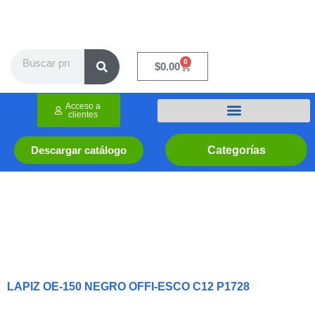
Ir
al
contenido
Search
0
Cart
$
0.00
Acceso a
clientes
Categorías
Descargar catálogo
LAPIZ OE-150 NEGRO OFFI-ESCO C12 P1728