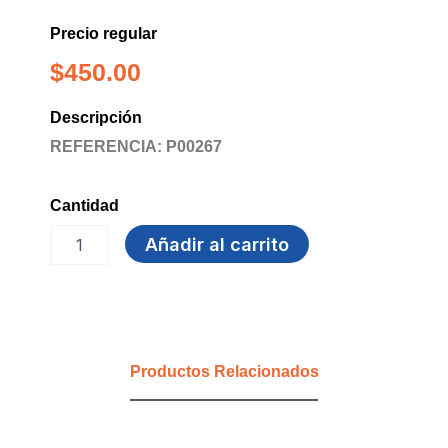
Precio regular
$
450.00
Descripción
REFERENCIA: P00267
Cantidad
LAPIZ
Añadir al carrito
OE-
150
NEGRO
OFFI-
ESCO
C12
Productos Relacionados
P1728
cantidad