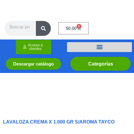
Ir
al
contenido
Search
0
Cart
$
0.00
Acceso a
clientes
Categorías
Descargar catálogo
LAVALOZA CREMA X 1.000 GR S/AROMA TAYCO