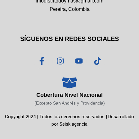
infodistritodoymas@gmail.com
Pereira, Colombia
SÍGUENOS EN REDES SOCIALES
F
I
Y
T
a
n
o
i
c
s
u
k
e
t
t
t
b
a
u
o
o
g
b
k
Cobertura Nivel Nacional
o
r
e
(Excepto San Andrés y Providencia)
k
a
Copyright 2024 | Todos los derechos reservados | Desarrollado
-
m
por
Seisk agencia
f