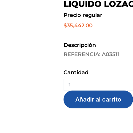
LIQUIDO LOZA
Precio regular
$
35,442.00
Descripción
REFERENCIA: A03511
Cantidad
LAVALOZA
x
1.5
Añadir al carrito
LT
D/P
x
2
unds
LIQUIDO