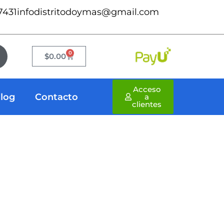
7431
infodistritodoymas@gmail.com
0
Cart
$
0.00
Acceso
log
Contacto
a
clientes