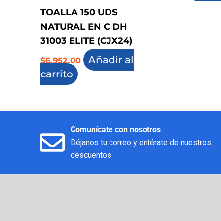
TOALLA 150 UDS
NATURAL EN C DH
31003 ELITE (CJX24)
Añadir al
$
6,952.00
carrito
Comunícate con nosotros
Déjanos tu correo y entérate de nuestros
descuentos