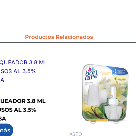
LOZACREM
LIMON
cantidad
Productos Relacionados
UEADOR 3.8 ML
SOS AL 3.5%
SA
más
ASEO