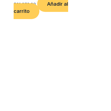
Añadir al
$
21,973.00
carrito