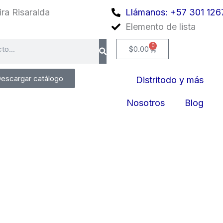
ra Risaralda
Llámanos: +57 301 126
Elemento de lista
0
Cart
$
0.00
escargar catálogo
Distritodo y más
Nosotros
Blog