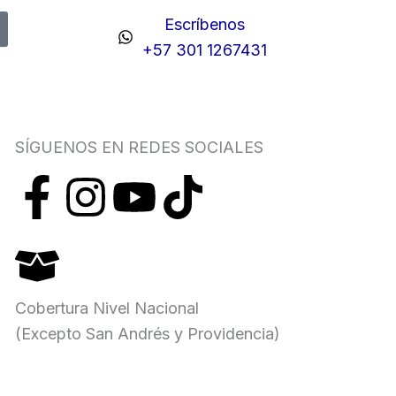
Escríbenos
+57 301 1267431
SÍGUENOS EN REDES SOCIALES
F
I
Y
T
a
n
o
i
c
s
u
k
Cobertura Nivel Nacional
e
t
t
t
(Excepto San Andrés y Providencia)
b
a
u
o