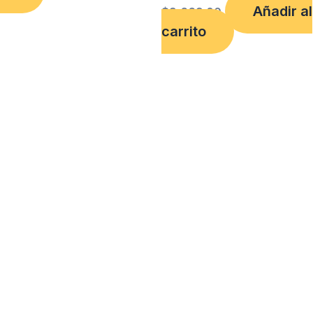
Añadir al
$
9,669.00
carrito