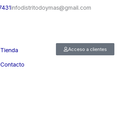
7431
infodistritodoymas@gmail.com
Acceso a clientes
Tienda
Contacto