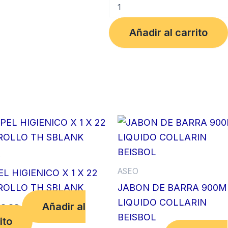
LIMPIADOR
500grs
POLVO
Añadir al carrito
ABRASIVO
LIMON
BEISBOL
cantidad
O
ASEO
L HIGIENICO X 1 X 22
ROLLO TH SBLANK
JABON DE BARRA 900M
LIQUIDO COLLARIN
Añadir al
10.00
BEISBOL
ito