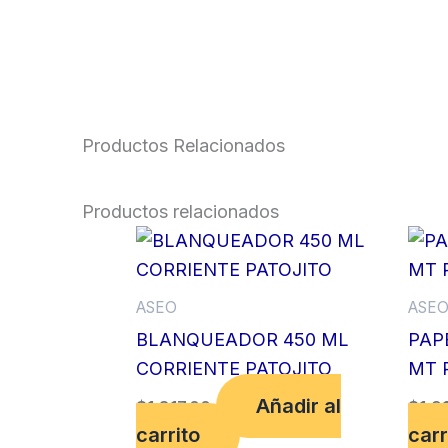
Productos Relacionados
Productos relacionados
ASEO
ASE
BLANQUEADOR 450 ML
PAPE
CORRIENTE PATOJITO
MT 
Añadir al
$
1,817.00
$
1,9
carrito
carr