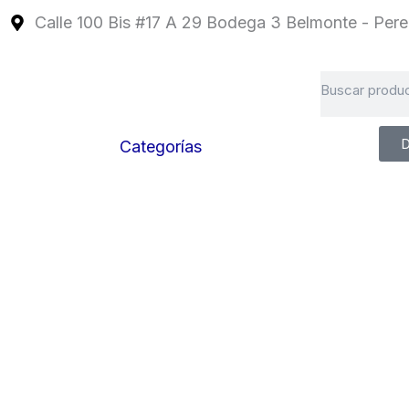
Ir
Calle 100 Bis #17 A 29 Bodega 3 Belmonte - Perei
al
contenido
Search
D
Categorías