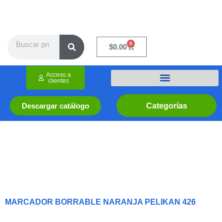
Ir
al
contenido
Search
0
Cart
$
0.00
Acceso a
clientes
Categorías
Descargar catálogo
MARCADOR BORRABLE NARANJA PELIKAN 426