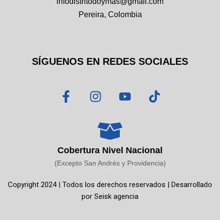
infodistritodoymas@gmail.com
Pereira, Colombia
SÍGUENOS EN REDES SOCIALES
F
I
Y
T
a
n
o
i
c
s
u
k
e
t
t
t
b
a
u
o
o
g
b
k
Cobertura Nivel Nacional
o
r
e
(Excepto San Andrés y Providencia)
k
a
Copyright 2024 | Todos los derechos reservados | Desarrollado
-
m
por
Seisk agencia
f