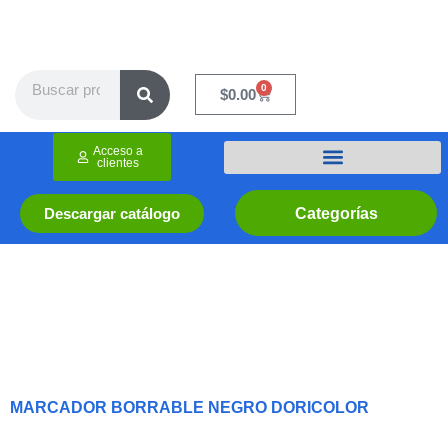
Ir
al
contenido
Search
0
Cart
$
0.00
Acceso a
clientes
Categorías
Descargar catálogo
MARCADOR BORRABLE NEGRO DORICOLOR