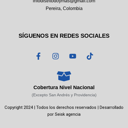
infodistritodoymas@gmail.com
Pereira, Colombia
SÍGUENOS EN REDES SOCIALES
F
I
Y
T
a
n
o
i
c
s
u
k
e
t
t
t
b
a
u
o
o
g
b
k
Cobertura Nivel Nacional
o
r
e
(Excepto San Andrés y Providencia)
k
a
Copyright 2024 | Todos los derechos reservados | Desarrollado
-
m
por
Seisk agencia
f