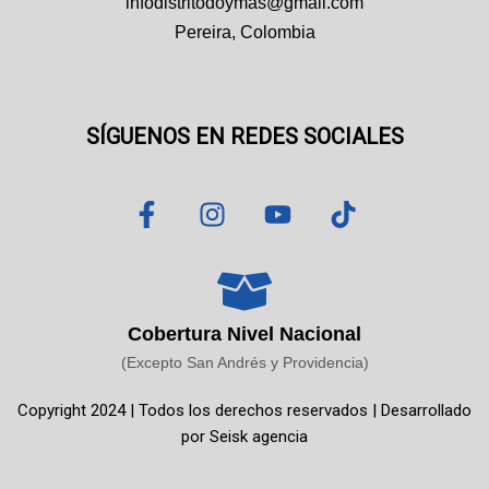
infodistritodoymas@gmail.com
Pereira, Colombia
SÍGUENOS EN REDES SOCIALES
F
I
Y
T
a
n
o
i
c
s
u
k
e
t
t
t
b
a
u
o
o
g
b
k
Cobertura Nivel Nacional
o
r
e
(Excepto San Andrés y Providencia)
k
a
Copyright 2024 | Todos los derechos reservados | Desarrollado
-
m
por
Seisk agencia
f