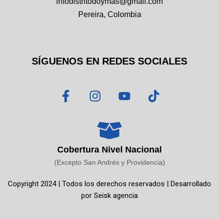
infodistritodoymas@gmail.com
Pereira, Colombia
SÍGUENOS EN REDES SOCIALES
F
I
Y
T
a
n
o
i
c
s
u
k
e
t
t
t
b
a
u
o
o
g
b
k
Cobertura Nivel Nacional
o
r
e
(Excepto San Andrés y Providencia)
k
a
Copyright 2024 | Todos los derechos reservados | Desarrollado
-
m
por
Seisk agencia
f