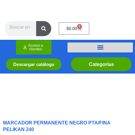
Ir
al
contenido
Search
0
Cart
$
0.00
Acceso a
clientes
Categorías
Descargar catálogo
MARCADOR PERMANENTE NEGRO PTA/FINA
PELIKAN 240