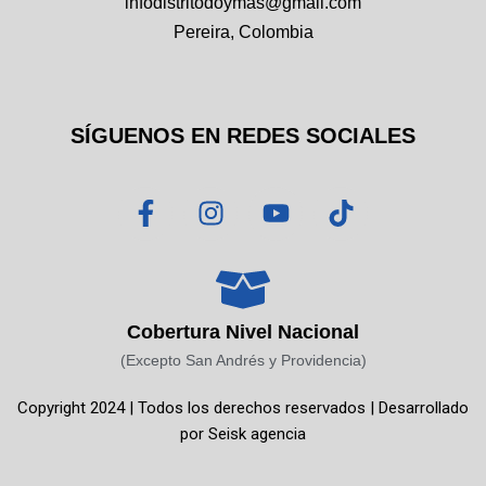
infodistritodoymas@gmail.com
Pereira, Colombia
SÍGUENOS EN REDES SOCIALES
F
I
Y
T
a
n
o
i
c
s
u
k
e
t
t
t
b
a
u
o
o
g
b
k
Cobertura Nivel Nacional
o
r
e
(Excepto San Andrés y Providencia)
k
a
Copyright 2024 | Todos los derechos reservados | Desarrollado
-
m
por
Seisk agencia
f