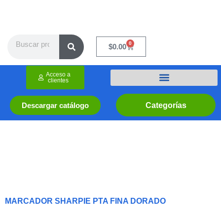
Ir
al
contenido
Search
0
Cart
$
0.00
Acceso a
clientes
Categorías
Descargar catálogo
MARCADOR SHARPIE PTA FINA DORADO