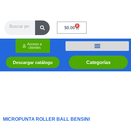
Ir
al
contenido
Search
0
Cart
$
0.00
Acceso a
clientes
Categorías
Descargar catálogo
MICROPUNTA ROLLER BALL BENSINI