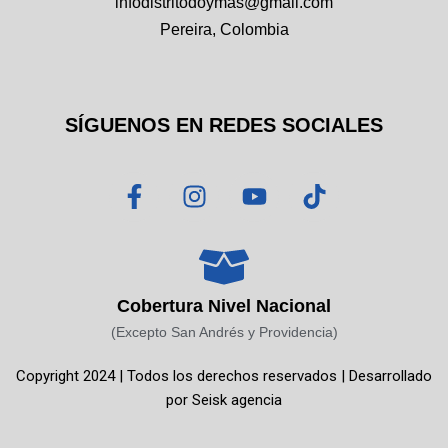
infodistritodoymas@gmail.com
Pereira, Colombia
SÍGUENOS EN REDES SOCIALES
F
I
Y
T
a
n
o
i
c
s
u
k
e
t
t
t
b
a
u
o
o
g
b
k
Cobertura Nivel Nacional
o
r
e
(Excepto San Andrés y Providencia)
k
a
Copyright 2024 | Todos los derechos reservados | Desarrollado
-
m
por
Seisk agencia
f