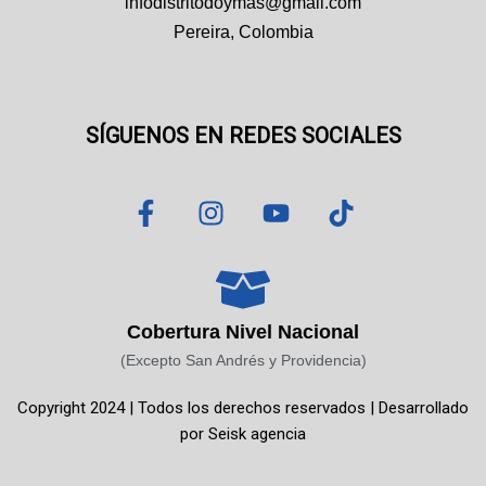
infodistritodoymas@gmail.com
Pereira, Colombia
SÍGUENOS EN REDES SOCIALES
F
I
Y
T
a
n
o
i
c
s
u
k
e
t
t
t
b
a
u
o
o
g
b
k
Cobertura Nivel Nacional
o
r
e
(Excepto San Andrés y Providencia)
k
a
Copyright 2024 | Todos los derechos reservados | Desarrollado
-
m
por
Seisk agencia
f