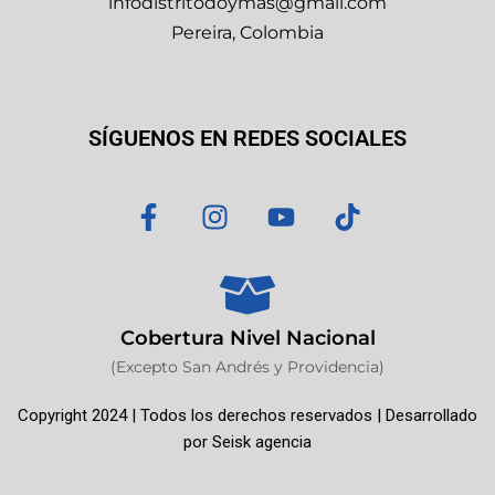
infodistritodoymas@gmail.com
Pereira, Colombia
SÍGUENOS EN REDES SOCIALES
F
I
Y
T
a
n
o
i
c
s
u
k
e
t
t
t
b
a
u
o
o
g
b
k
Cobertura Nivel Nacional
o
r
e
(Excepto San Andrés y Providencia)
k
a
Copyright 2024 | Todos los derechos reservados | Desarrollado
-
m
por
Seisk agencia
f