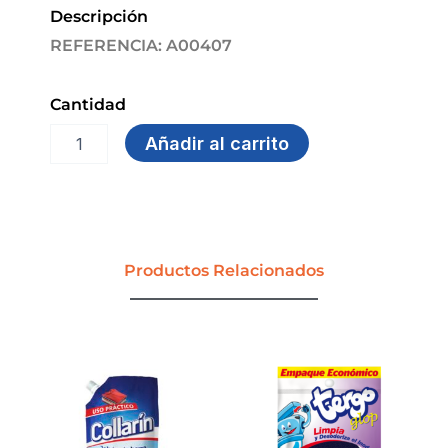
Descripción
REFERENCIA: A00407
Cantidad
PAÑO
Añadir al carrito
ABRASIVO
9X13
CM
GOL
(PQX36)
cantidad
Productos Relacionados