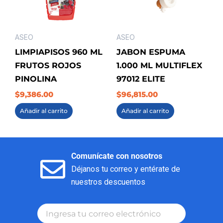
ASEO
ASEO
LIMPIAPISOS 960 ML
JABON ESPUMA
FRUTOS ROJOS
1.000 ML MULTIFLEX
PINOLINA
97012 ELITE
$
9,386.00
$
96,815.00
Añadir al carrito
Añadir al carrito
Comunícate con nosotros
Déjanos tu correo y entérate de
nuestros descuentos